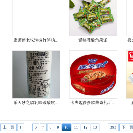
康师傅老坛泡椒竹笋鸡...
猫哆哩酸角果派
喜
乐天妙之吻乳味碳酸饮...
卡夫趣多多软曲奇礼听...
…
…
上一页
1
6
7
8
9
10
11
12
13
393
下一